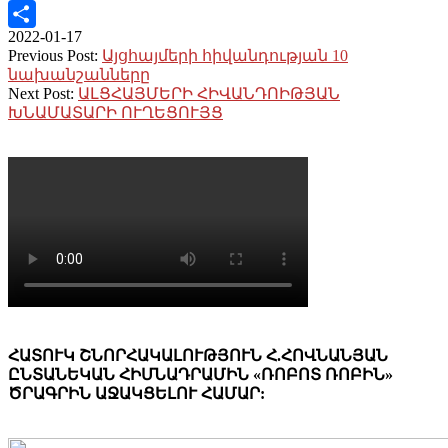
Copy
2022-01-17
Link
Share
Previous Post:
Այցհայմերի հիվանդության 10
նախանշանները
Next Post:
ԱԼՑՀԱՅՄԵՐԻ ՀԻՎԱՆԴՈԻԹՅԱՆ
ԽՆԱՄԱՏԱՐԻ ՈՒՂԵՑՈՒՅՑ
ՀԱՏՈՒԿ ՇՆՈՐՀԱԿԱԼՈՒԹՅՈՒՆ Հ.ՀՈՎՆԱՆՅԱՆ
ԸՆՏԱՆԵԿԱՆ ՀԻՄՆԱԴՐԱՄԻՆ «ՌՈԲՈՏ ՌՈԲԻՆ»
ԾՐԱԳՐԻՆ ԱՋԱԿՑԵԼՈՒ ՀԱՄԱՐ: