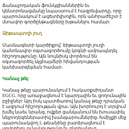
Ճանաչողական ֆունկցիաններին եւ
կենտրոնացմանը նպաստում է հազրեվարդը, որը
պարունակում է ացետիլխոլին, որն անհրաժեշտ է
մտավոր գործընթացները խթանելու համար:
Ձիթապտղի յուղ
Մասնագետի կարծիքով՝ ձիթապտղի յուղի
կանոնավոր օգտագործումը կօգնի ամրապնդել
հիշողությունը։ Այն նույնիսկ փորձում են
օգտագործել Ալցհայմերի հիվանդության
կանխարգելման համար։
Կանաչ թեյ
Կանաչ թեյը պարունակում է հակաօքսիդանտ
EGCG, որը առաջացնում է նյարդային եւ ցողունային
բջիջներ: Այդ իսկ պատճառով կանաչ թեյը դրական
է ազդում հիշողության վրա։ Այն խորհուրդ է տրվում
խմել նաեւ նրանց, ովքեր ցանկանում են խուսափել
նեյրոդեգեներատիվ խանգարումներից։ Խմիչքի մեջ
պարունակվող L-թեանինը բարձրացնում է
սովորելու ունակությունը եւ ընդհանուր