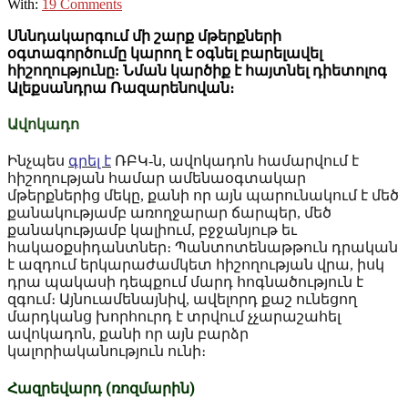
With:
19 Comments
Սննդակարգում մի շարք մթերքների
օգտագործումը կարող է օգնել բարելավել
հիշողությունը: Նման կարծիք է հայտնել դիետոլոգ
Ալեքսանդրա Ռազարենովան։
Ավոկադո
Ինչպես
գրել է
ՌԲԿ-ն, ավոկադոն համարվում է
հիշողության համար ամենաօգտակար
մթերքներից մեկը, քանի որ այն պարունակում է մեծ
քանակությամբ առողջարար ճարպեր, մեծ
քանակությամբ կալիում, բջջանյութ եւ
հակաօքսիդանտներ։ Պանտոտենաթթուն դրական
է ազդում երկարաժամկետ հիշողության վրա, իսկ
դրա պակասի դեպքում մարդ հոգնածություն է
զգում։ Այնուամենայնիվ, ավելորդ քաշ ունեցող
մարդկանց խորհուրդ է տրվում չչարաշահել
ավոկադոն, քանի որ այն բարձր
կալորիականություն ունի։
Հազրեվարդ
(ռոզմարին)