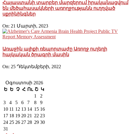
Հայաստանի տարբեր մարզերում իրականացվում
են մեծահասակների առողջությանն ուղղված
սքրինինգներ
On:
21 Մարտի, 2023
Առաջին ալիքի ռեպորտաժը Առողջ ուղեղի
հայկական ծրագրի մասին
On:
25 Դեկտեմբերի, 2022
Օգոստոսի 2026
Ե
Ե
Չ
Հ
Ու
Շ
Կ
1
2
3
4
5
6
7
8
9
10
11
12
13
14
15
16
17
18
19
20
21
22
23
24
25
26
27
28
29
30
31