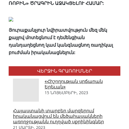
ՌՈԲԻՆ» ԾՐԱԳՐԻՆ ԱՋԱԿՑԵԼՈՒ ՀԱՄԱՐ:
Յուրաքանչյուր նվիրատվություն մեզ մեկ
քայլով մոտեցնում է դեմենցիան
դանդաղեցնող կամ կանգնացնող ռադիկալ
բուժման իրականացնելուն:
ՎԵՐՋԻՆ ԳՐԱՌՈՒՄՆԵՐ
«Հիշողության սրճարան
Երեւան»
15 ՆՈՅԵՄԲԵՐԻ, 2023
Հայաստանի տարբեր մարզերում
իրականացվում են մեծահասակների
առողջությանն ուղղված սքրինինգներ
21 ՄԱՐՏԻ, 2023