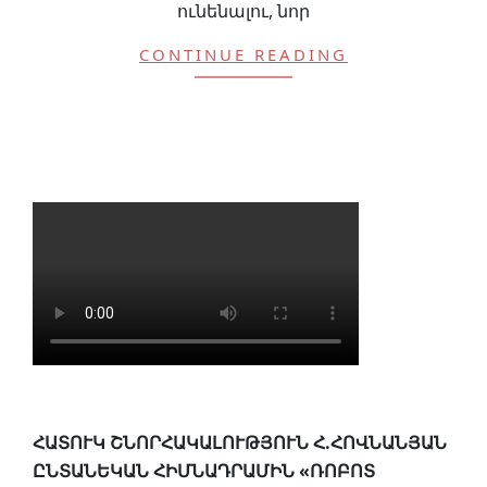
ունենալու, նոր
CONTINUE READING
ՀԱՏՈՒԿ ՇՆՈՐՀԱԿԱԼՈՒԹՅՈՒՆ Հ.ՀՈՎՆԱՆՅԱՆ
ԸՆՏԱՆԵԿԱՆ ՀԻՄՆԱԴՐԱՄԻՆ «ՌՈԲՈՏ