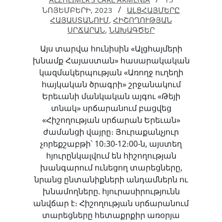
ՆՈՅԵՄԲԵՐԻ, 2023
ԱԼՑՀԱՅՄԵՐԸ
ՀԱՅԱՍՏԱՆՈՒՄ
,
ՀԻՇՈՂՈՒԹՅԱՆ
ՍՐՃԱՐԱՆ
,
ՆԱԽԱԳԾԵՐ
Այս տարվա հունիսին «Ալցհայմերի
խնամք Հայաստան» հասարակական
կազմակերպության «Առողջ ուղեղի
հայկական ծրագրի» շրջանակում
Երեւանի մանկական այգու «Թեյի
տնակ» սրճարանում բացվեց
«Հիշողության սրճարան Երեւան»
ժամանցի վայրը։ Յուրաքանչյուր
չորեքշաբթի՝ 10։30-12։00-ն, այստեղ
հյուրընկալվում են հիշողության
խանգարում ունեցող տարեցները,
նրանց ընտանիքների անդամներն ու
խնամողները. հյուրասիրությունն
անվճար է։ Հիշողության սրճարանում
տարեցները հետաքրքիր առօրյա