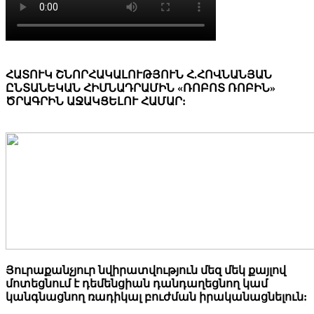
ՀԱՏՈՒԿ ՇՆՈՐՀԱԿԱԼՈՒԹՅՈՒՆ Հ.ՀՈՎՆԱՆՅԱՆ
ԸՆՏԱՆԵԿԱՆ ՀԻՄՆԱԴՐԱՄԻՆ «ՌՈԲՈՏ ՌՈԲԻՆ»
ԾՐԱԳՐԻՆ ԱՋԱԿՑԵԼՈՒ ՀԱՄԱՐ:
Յուրաքանչյուր նվիրատվություն մեզ մեկ քայլով
մոտեցնում է դեմենցիան դանդաղեցնող կամ
կանգնացնող ռադիկալ բուժման իրականացնելուն: