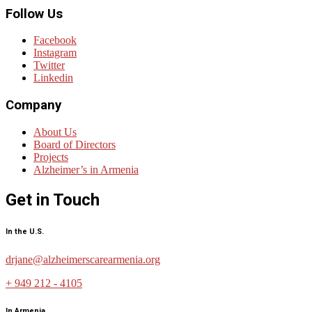
Follow Us
Facebook
Instagram
Twitter
Linkedin
Company
About Us
Board of Directors
Projects
Alzheimer’s in Armenia
Get in Touch
In the U.S.
drjane@alzheimerscarearmenia.org
+ 949 212 - 4105
In Armenia