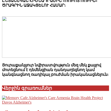
ԸՆՏԱՆԵԿԱՆ ՀԻՄՆԱԴՐԱՄԻՆ «ՌՈԲՈՏ ՌՈԲԻՆ»
ԾՐԱԳՐԻՆ ԱՋԱԿՑԵԼՈՒ ՀԱՄԱՐ:
Յուրաքանչյուր նվիրատվություն մեզ մեկ քայլով
մոտեցնում է դեմենցիան դանդաղեցնող կամ
կանգնացնող ռադիկալ բուժման իրականացնելուն:
Վերջին գրառումներ