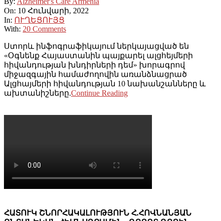
By:
Alzheimer's Care Armenia
On:
10 Հունվարի, 2022
In:
ՈՒՂԵՑՈՒՅՑ
With:
20 Comments
Ստորև ինֆոգրաֆիկայում ներկայացված են
«Օգնենք Հայաստանին պայքարել ալցհեյմերի
հիվանդության խնդիրների դեմ» խորագրով
միջազգային համաժողովին առանձնացրած
Ալցհայմերի հիվանդության 10 նախանշանները և
ախտանիշները.
Continue Reading
ՀԱՏՈՒԿ ՇՆՈՐՀԱԿԱԼՈՒԹՅՈՒՆ Հ.ՀՈՎՆԱՆՅԱՆ