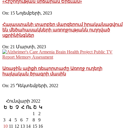
«Հիշողության սրճարան Երեւան»
On:
15 Նոյեմբերի, 2023
Հայաստանի տարբեր մարզերում իրականացվում
են մեծահասակների առողջությանն ուղղված
սքրինինգներ
On:
21 Մարտի, 2023
Առաջին ալիքի ռեպորտաժը Առողջ ուղեղի
հայկական ծրագրի մասին
On:
25 Դեկտեմբերի, 2022
Հունվարի 2022
Ե
Ե
Չ
Հ
Ու
Շ
Կ
1
2
3
4
5
6
7
8
9
10
11
12
13
14
15
16