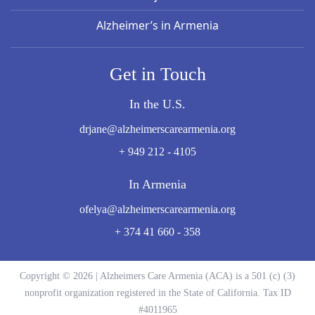
Alzheimer’s in Armenia
Get in Touch
In the U.S.
drjane@alzheimerscarearmenia.org
+ 949 212 - 4105
In Armenia
ofelya@alzheimerscarearmenia.org
+ 374 41 660 - 358
Copyright © 2026 | Alzheimers Care Armenia (ACA) is a 501 (c) (3)
nonprofit organization registered in the State of California. Tax ID
#4011965