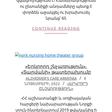
զգացողությունն է։ Հասարակությունն
ու ընտանիքի անդամները պետք է
փորձեն աջակցել ու խրախուսել
նրանց՝ 65
CONTINUE READING
«Երկրորդ շնչառություն»․
«Տարմանի» թատերախումբ
ALZHEIMER'S CARE ARMENIA
6
ՆՈՅԵՄԲԵՐԻ, 2022
«ԵՐԿՐՈՐԴ
ՇՆՉԱՌՈՒԹՅՈՒՆ»
ՀՀ աշխատանքի և սոցիալական
հարցերի նախարարության Նորքի
տուն-ինտերնատում 2019 թվականից ի