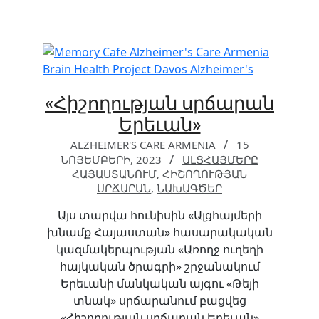
«Հիշողության սրճարան
Երեւան»
ALZHEIMER'S CARE ARMENIA
15
ՆՈՅԵՄԲԵՐԻ, 2023
ԱԼՑՀԱՅՄԵՐԸ
ՀԱՅԱՍՏԱՆՈՒՄ
,
ՀԻՇՈՂՈՒԹՅԱՆ
ՍՐՃԱՐԱՆ
,
ՆԱԽԱԳԾԵՐ
Այս տարվա հունիսին «Ալցհայմերի
խնամք Հայաստան» հասարակական
կազմակերպության «Առողջ ուղեղի
հայկական ծրագրի» շրջանակում
Երեւանի մանկական այգու «Թեյի
տնակ» սրճարանում բացվեց
«Հիշողության սրճարան Երեւան»