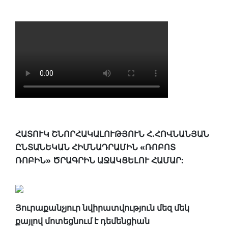
ՀԱՏՈՒԿ ՇՆՈՐՀԱԿԱԼՈՒԹՅՈՒՆ Հ.ՀՈՎՆԱՆՅԱՆ
ԸՆՏԱՆԵԿԱՆ ՀԻՄՆԱԴՐԱՄԻՆ «ՌՈԲՈՏ
ՌՈԲԻՆ» ԾՐԱԳՐԻՆ ԱՋԱԿՑԵԼՈՒ ՀԱՄԱՐ:
Յուրաքանչյուր նվիրատվություն մեզ մեկ
քայլով մոտեցնում է դեմենցիան