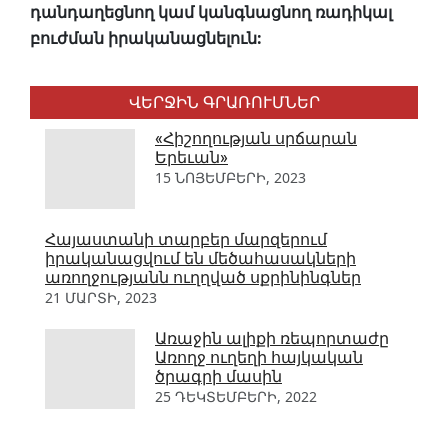
դանդաղեցնող կամ կանգնացնող ռադիկալ
բուժման իրականացնելուն:
ՎԵՐՋԻՆ ԳՐԱՌՈՒՄՆԵՐ
«Հիշողության սրճարան
Երեւան»
15 ՆՈՅԵՄԲԵՐԻ, 2023
Հայաստանի տարբեր մարզերում
իրականացվում են մեծահասակների
առողջությանն ուղղված սքրինինգներ
21 ՄԱՐՏԻ, 2023
Առաջին ալիքի ռեպորտաժը
Առողջ ուղեղի հայկական
ծրագրի մասին
25 ԴԵԿՏԵՄԲԵՐԻ, 2022