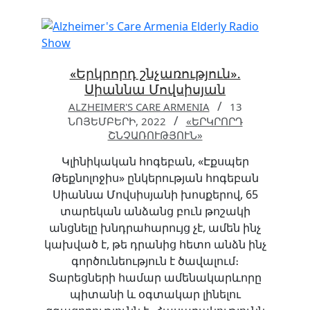
«Երկրորդ շնչառություն»․
Սիաննա Մովսիսյան
ALZHEIMER'S CARE ARMENIA
13
ՆՈՅԵՄԲԵՐԻ, 2022
«ԵՐԿՐՈՐԴ
ՇՆՉԱՌՈՒԹՅՈՒՆ»
Կլինիկական հոգեբան, «Էքսպեր
Թեքնոլոջիս» ընկերության հոգեբան
Սիաննա Մովսիսյանի խոսքերով, 65
տարեկան անձանց բուն թոշակի
անցնելը խնդրահարույց չէ, ամեն ինչ
կախված է, թե դրանից հետո անձն ինչ
գործունեություն է ծավալում։
Տարեցների համար ամենակարևորը
պիտանի և օգտակար լինելու