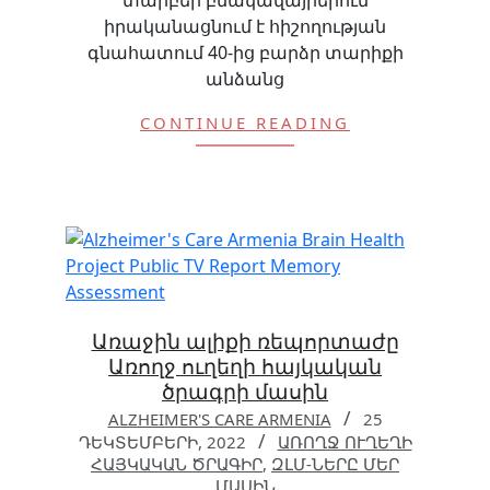
տարբեր բնակավայրերում
իրականացնում է հիշողության
գնահատում 40-ից բարձր տարիքի
անձանց
CONTINUE READING
Առաջին ալիքի ռեպորտաժը
Առողջ ուղեղի հայկական
ծրագրի մասին
ALZHEIMER'S CARE ARMENIA
25
ԴԵԿՏԵՄԲԵՐԻ, 2022
ԱՌՈՂՋ ՈՒՂԵՂԻ
ՀԱՅԿԱԿԱՆ ԾՐԱԳԻՐ
,
ԶԼՄ-ՆԵՐԸ ՄԵՐ
ՄԱՍԻՆ