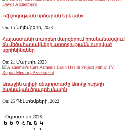
«Հիշողության սրճարան Երեւան»
On:
15 Նոյեմբերի, 2023
Հայաստանի տարբեր մարզերում իրականացվում
են մեծահասակների առողջությանն ուղղված
սքրինինգներ
On:
21 Մարտի, 2023
Առաջին ալիքի ռեպորտաժը Առողջ ուղեղի
հայկական ծրագրի մասին
On:
25 Դեկտեմբերի, 2022
Օգոստոսի 2026
Ե
Ե
Չ
Հ
Ու
Շ
Կ
1
2