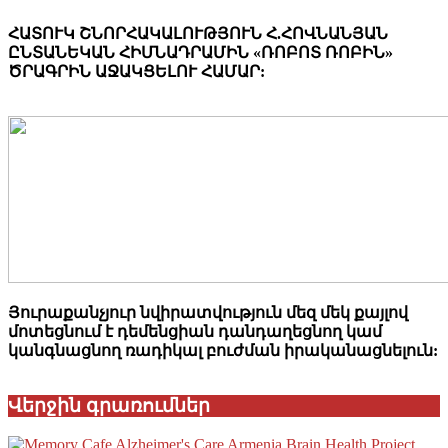
ՀԱՏՈՒԿ ՇՆՈՐՀԱԿԱԼՈՒԹՅՈՒՆ Հ.ՀՈՎՆԱՆՅԱՆ
ԸՆՏԱՆԵԿԱՆ ՀԻՄՆԱԴՐԱՄԻՆ «ՌՈԲՈՏ ՌՈԲԻՆ»
ԾՐԱԳՐԻՆ ԱՋԱԿՑԵԼՈՒ ՀԱՄԱՐ:
Յուրաքանչյուր նվիրատվություն մեզ մեկ քայլով
մոտեցնում է դեմենցիան դանդաղեցնող կամ
կանգնացնող ռադիկալ բուժման իրականացնելուն:
Վերջին գրառումներ