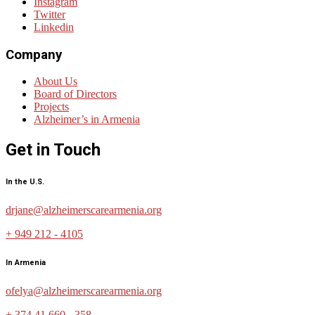
Instagram
Twitter
Linkedin
Company
About Us
Board of Directors
Projects
Alzheimer’s in Armenia
Get in Touch
In the U.S.
drjane@alzheimerscarearmenia.org
+ 949 212 - 4105
In Armenia
ofelya@alzheimerscarearmenia.org
+ 374 41 660 - 358