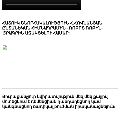
ՀԱՏՈՒԿ ՇՆՈՐՀԱԿԱԼՈՒԹՅՈՒՆ Հ.ՀՈՎՆԱՆՅԱՆ
ԸՆՏԱՆԵԿԱՆ ՀԻՄՆԱԴՐԱՄԻՆ «ՌՈԲՈՏ ՌՈԲԻՆ»
ԾՐԱԳՐԻՆ ԱՋԱԿՑԵԼՈՒ ՀԱՄԱՐ:
Յուրաքանչյուր նվիրատվություն մեզ մեկ քայլով
մոտեցնում է դեմենցիան դանդաղեցնող կամ
կանգնացնող ռադիկալ բուժման իրականացնելուն: