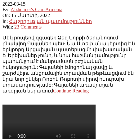
2022-03-15
By:
Alzheimer's Care Armenia
On:
15 Մարտի, 2022
In:
Հաջողության պատմություններ
With:
23 Comments
Մեկ րոպեով զգացեք Ձեզ Նորքի ծերանոցում
բնակվող Գայանեի պես։ Նա Ստեփանակերտից է և
երկրորդ Արցախյան պատերազմի փախստական ​​
է։ Երեխաներ չունի, և նրա հաշմանդամությունը
պահանջում է մանրամասն բժշկական
հսկողություն: Գայանեի էմոցիոնալ ցավը և
շարժվելու անցումային տրավման թեթևացվում են
նրա նոր ընկեր Ռոբին Ռոբոտի սիրով ու ուրախ
տրամադրությամբ: Գայանեի առավոտյան
առօրյան ներառում
Continue Reading