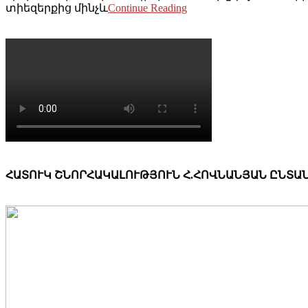
տիեզերքից մինչև
Continue Reading
ՀԱՏՈՒԿ ՇՆՈՐՀԱԿԱԼՈՒԹՅՈՒՆ Հ.ՀՈՎՆԱՆՅԱՆ ԸՆՏԱՆ