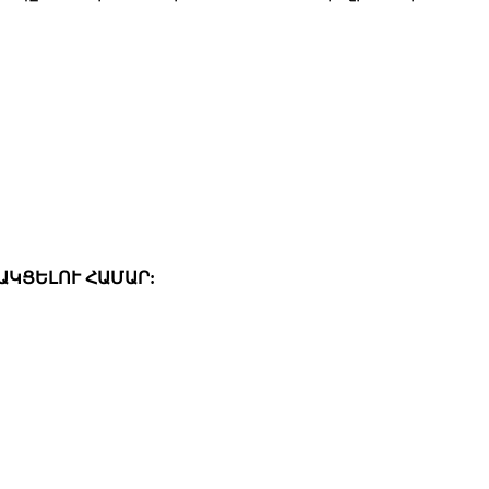
ԱԿՑԵԼՈՒ ՀԱՄԱՐ: