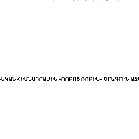
ԵԿԱՆ ՀԻՄՆԱԴՐԱՄԻՆ «ՌՈԲՈՏ ՌՈԲԻՆ» ԾՐԱԳՐԻՆ ԱՋ