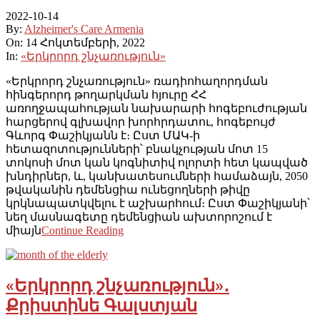
2022-10-14
By:
Alzheimer's Care Armenia
On:
14 Հոկտեմբերի, 2022
In:
«Երկրորդ շնչառություն»
«Երկրորդ շնչառություն» ռադիոհաղորդման
հինգերորդ թողարկման հյուրը ՀՀ
առողջապահության նախարարի հոգեբուժության
հարցերով գլխավոր խորհրդատու, հոգեբույժ
Գևորգ Փաշիկյանն է։ Ըստ ՄԱԿ-ի
հետազոտությունների՝ բնակչության մոտ 15
տոկոսի մոտ կան կոգնիտիվ ոլորտի հետ կապված
խնդիրներ, և, կանխատեսումների համաձայն, 2050
թվականին դեմենցիա ունեցողների թիվը
կրկնապատկվելու է աշխարհում։ Ըստ Փաշիկյանի՝
նեղ մասնագետը դեմենցիան ախտորոշում է
միայն
Continue Reading
«Երկրորդ շնչառություն»․
Քրիստինե Գալստյան