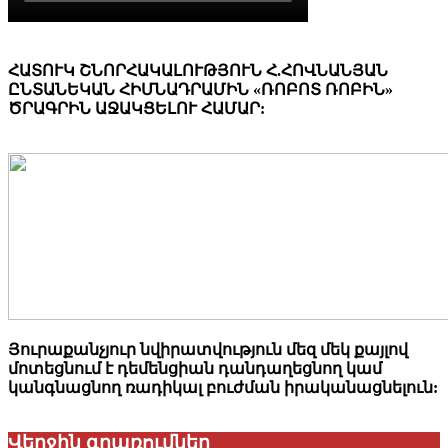
ՀԱՏՈՒԿ ՇՆՈՐՀԱԿԱԼՈՒԹՅՈՒՆ Հ.ՀՈՎՆԱՆՅԱՆ
ԸՆՏԱՆԵԿԱՆ ՀԻՄՆԱԴՐԱՄԻՆ «ՌՈԲՈՏ ՌՈԲԻՆ»
ԾՐԱԳՐԻՆ ԱՋԱԿՑԵԼՈՒ ՀԱՄԱՐ:
Յուրաքանչյուր նվիրատվություն մեզ մեկ քայլով
մոտեցնում է դեմենցիան դանդաղեցնող կամ
կանգնացնող ռադիկալ բուժման իրականացնելուն:
Վերջին գրառումներ