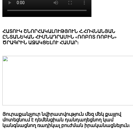
ՀԱՏՈՒԿ ՇՆՈՐՀԱԿԱԼՈՒԹՅՈՒՆ Հ.ՀՈՎՆԱՆՅԱՆ
ԸՆՏԱՆԵԿԱՆ ՀԻՄՆԱԴՐԱՄԻՆ «ՌՈԲՈՏ ՌՈԲԻՆ»
ԾՐԱԳՐԻՆ ԱՋԱԿՑԵԼՈՒ ՀԱՄԱՐ:
Յուրաքանչյուր նվիրատվություն մեզ մեկ քայլով
մոտեցնում է դեմենցիան դանդաղեցնող կամ
կանգնացնող ռադիկալ բուժման իրականացնելուն: