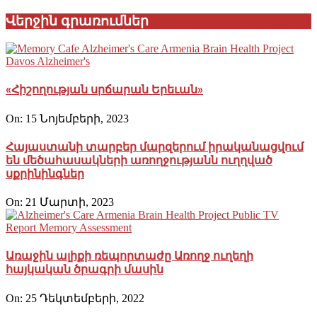
Վերջին գրառումներ
«Հիշողության սրճարան Երեւան»
On:
15 Նոյեմբերի, 2023
Հայաստանի տարբեր մարզերում իրականացվում
են մեծահասակների առողջությանն ուղղված
սքրինինգներ
On:
21 Մարտի, 2023
Առաջին ալիքի ռեպորտաժը Առողջ ուղեղի
հայկական ծրագրի մասին
On:
25 Դեկտեմբերի, 2022