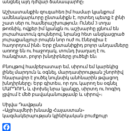
անցնել այդ դժվար ճանապարհը։
Աշխատանքին զուգահեռ իմ համար կյանքում
ամենակարևորը ընտանիքն է, որտեղ պետք է լինի
շատ սեր ու համերաշխություն։ Ունեմ 3 տղա
թոռնիկ, ովքեր իմ կյանքն ու աշխարհը լցնում են
յուրահատուկ գույներով, նրանց հետ անցկացրած
յուրաքանչյուր րոպեն նոր ուժ ու էներգիա է
հաղորդում ինձ։ Երբ ընտանիքիդ բոլոր անդամները
առողջ են ու հաջողակ, տունդ խաղաղ է ու
հանգիստ, բոլոր խնդիրները լուծելի են։
Բնույթով համբերատար եմ, սիրում եմ կարեկից
լինել մարդուն և օգնել, մարդասիրության շնորհիվ
հնարավոր է լուծել նույնսիկ անհնարին թվացող
խնդիրները։ Երբ գիտես, որ դու կարող ես օգնել
ՄԱՐԴՈՒՆ և փոխել նրա կյանքը, սիրտդ ու հոգիդ
լցվում է մեծ բավականությամբ և սիրով»։
Սիլվա Դավթյան
«Ալցհայմերի խնամք Հայաստան»
կազմակերպության կլինիկական բուժքույր