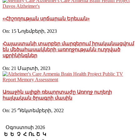
«Հիշողության սրճարան Երեւան»
On:
15 Նոյեմբերի, 2023
Հայաստանի տարբեր մարզերում իրականացվում
են մեծահասակների առողջությանն ուղղված
սքրինինգներ
On:
21 Մարտի, 2023
Առաջին ալիքի ռեպորտաժը Առողջ ուղեղի
հայկական ծրագրի մասին
On:
25 Դեկտեմբերի, 2022
Օգոստոսի 2026
Ե
Ե
Չ
Հ
Ու
Շ
Կ