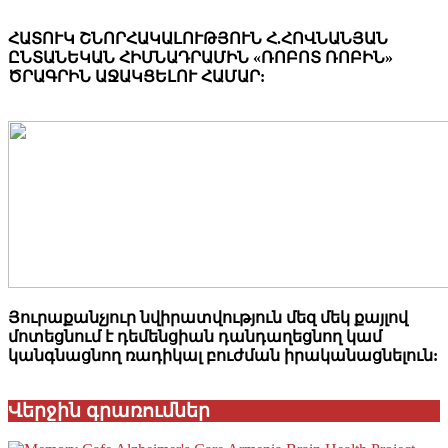
ՀԱՏՈՒԿ ՇՆՈՐՀԱԿԱԼՈՒԹՅՈՒՆ Հ.ՀՈՎՆԱՆՅԱՆ
ԸՆՏԱՆԵԿԱՆ ՀԻՄՆԱԴՐԱՄԻՆ «ՌՈԲՈՏ ՌՈԲԻՆ»
ԾՐԱԳՐԻՆ ԱՋԱԿՑԵԼՈՒ ՀԱՄԱՐ:
Յուրաքանչյուր նվիրատվություն մեզ մեկ քայլով
մոտեցնում է դեմենցիան դանդաղեցնող կամ
կանգնացնող ռադիկալ բուժման իրականացնելուն:
Վերջին գրառումներ