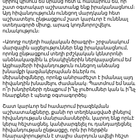
սիրով կիսում եմ նրանց հետ և համարում եմ, որ
շատ օգտակար աշխատանք ենք իրականացնում։
Այդ հիվանդությունն ունեցող մարդկանց հետ
աշխատելու ընթացքում շատ կարևոր է ունենալ
ստեղագործ միտք, արագ կողմնորոշվելու
ունակություն։
«Առողջ ուղեղի հայկական ծրագրի» շրջանակում
մարզային այցելություններ ենք իրականացնում,
որոնց ընթացքում տեղի բժշկական կենտրոնի
անձնակազմին և բնակիչներին ներկայացնում եմ
Ալցհայմերի հիվանդություն ունեցող անձանց
խնամքի կազմակերպման ձևերն ու
մեխանիզմները, որոնք անհրաժեշտ է իմանալ այդ
հիվանդին խնամելու ժամանակ։ Պատմում եմ նաև
ո՞ր խնդիրների դեպքում ի՞նչ լուծումներ կան և ի՞նչ
հնարքներ է պետք օգտագործել։
Շատ կարևոր եմ համարում իրազեկման
աշխատանքները, քանի որ տեղեկացված լինելով
հիվանդության մանրամասներին, կարող ենք որևէ
կերպ հեշտացնել, կանխարգելել ու դանդաղեցնել
հիվանդության ընթացքը, որն իր հերթին
հնարավորություն է տալիս մարդուն ավելի հեշտ