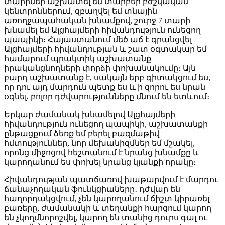
տարիներ աշխատել եմ տարբեր բժշկական
կենտրոններում, զբաղվել եմ տնային
առողջապահական խնամքով, շուրջ 7 տարի
խնամել եմ Ալցհայմերի հիվանդություն ունեցող
պապիկի։ Հայաստանում մեծ աճ է գրանցվել
Ալցհայմերի հիվանդության և շատ օգտակար եմ
համարում պրակտիկ աշխատանք
իրականցնողների փորձի փոխանակումը։ Այն
բարդ աշխատանք է, սակայն երբ գիտակցում ես,
որ դու այդ մարդուն պետք ես և ի զորու ես նրան
օգնել, բոլոր դժվարությունները մնում են ետևում։
Երկար ժամանակ խնամելով Ալցհայմերի
հիվանդություն ունեցող պապիկի, աշխատանքի
ընթացքում ձեռք եմ բերել բազմաթիվ
հմտություններ, նոր մեխանիզմներ եմ մշակել,
որոնց միջոցով հեշտանում է նրանց խնամքը և
կարողանում ես փոխել նրանց կյանքի որակը։
Հիվանդության պատճառով խաթարվում է մարդու
ճանաչողական ֆունկցիաները․ դժվար են
հաղորդակցվում, չեն կարողանում ճիշտ կիրառել
բառերը, ժամանակի և տեղանքի հարցում կարող
են չկողմնորոշվել, կարող են տանից դուրս գալ ու