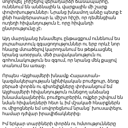
մոլորվել՝ չհիշելով վերադարձի ճանապարհը,
ունենում են անձնային և վարքային մի շարք
փոփոխություններ։ Նրանց խնամող անձը պետք է
լինի համբերատար և միշտ հիշի, որ դեմենցիան
ուղեղի հիվանդություն է, որը հիվանդի
ընտրությունը չէ։
Այդ մարդկանց խնամելու ընթացքում ունենում ես
յուրահատուկ զգացողություններ ու երբ որևէ նոր
հնարք մտածելով կարողանում ես թեթևացնել
նրանց առօրյան, մեծ բավականություն ու
գոհունակություն ես զգում, որ նրանց մեկ քայլով
տանում ես առաջ։
Որպես «Ալցհայմերի խնամք Հայաստան»
կազմակերպության կլինիկական բուժքույր, ձեռք
բերած փորձն ու գիտելիքները փոխանցում եմ
Ալցհայմերի հիվանդություն ունեցող անձանց
խնամակալներին, բուժքույրերին, ովքեր շփվում են
նման հիվանդների հետ և իմ մշակած հնարքներն
ու միջոցներն եմ սովորեցնում նրանց՝ խուսափելու
համար դժվար իրավիճակներից։
Իմ երկար տարիների փորձն ու հմտությունները